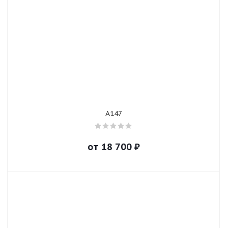
A147
от
18 700
₽