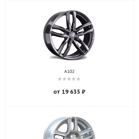
A102
от
19 635
₽