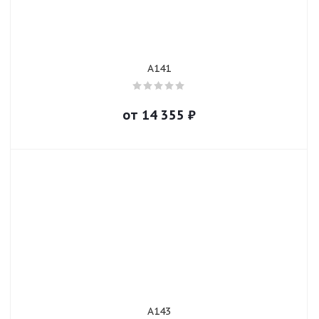
A141
от
14 355
₽
A143