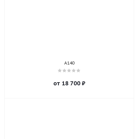
A140
от
18 700
₽