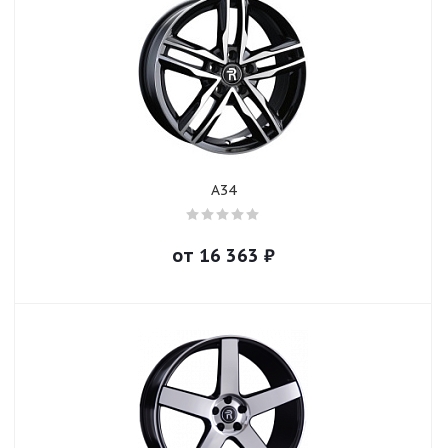
A34
от
16 363
₽