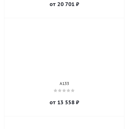
от
20 701
₽
A133
от
13 558
₽