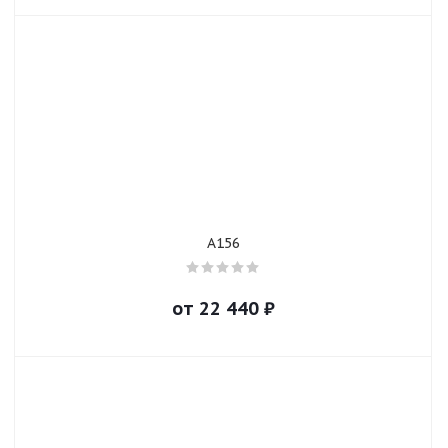
A156
от
22 440
₽