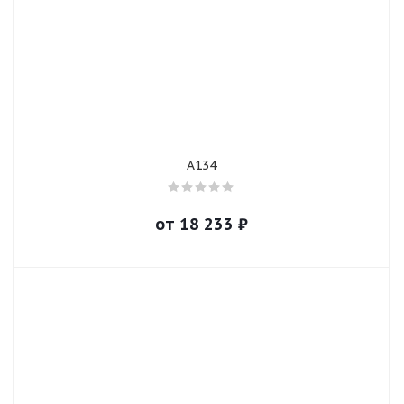
A134
от
18 233
₽