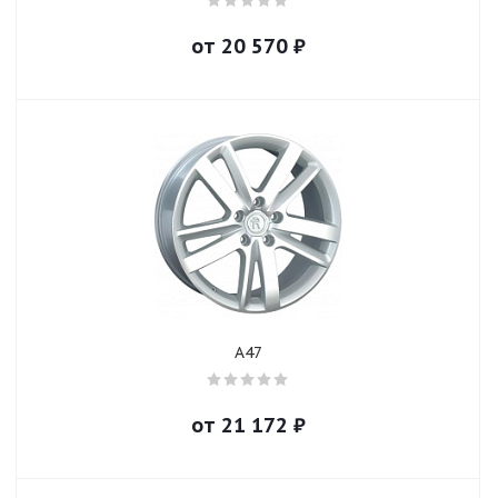
от
20 570
₽
A47
от
21 172
₽