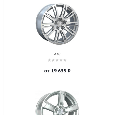
A49
от
19 635
₽