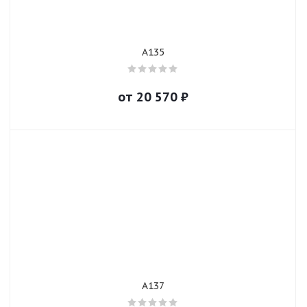
A135
от
20 570
₽
A137