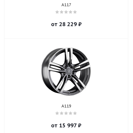
A117
от
28 229
₽
A119
от
15 997
₽