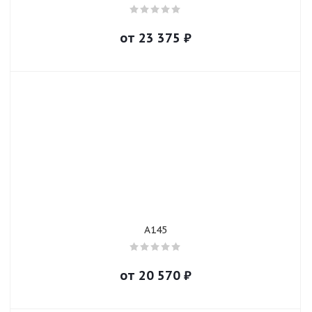
от
23 375
₽
A145
от
20 570
₽