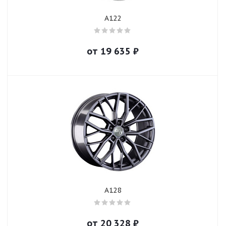
A122
от
19 635
₽
A128
от
20 328
₽