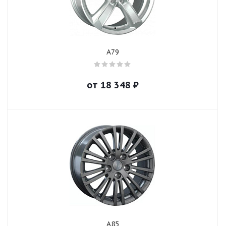
A79
от
18 348
₽
A85