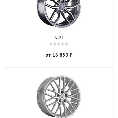
A121
от
16 830
₽