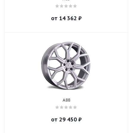
от
14 362
₽
A88
от
29 450
₽