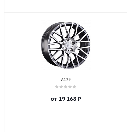
A129
от
19 168
₽