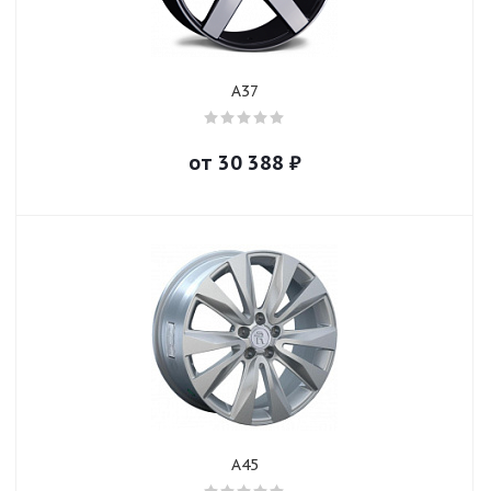
A37
от
30 388
₽
A45