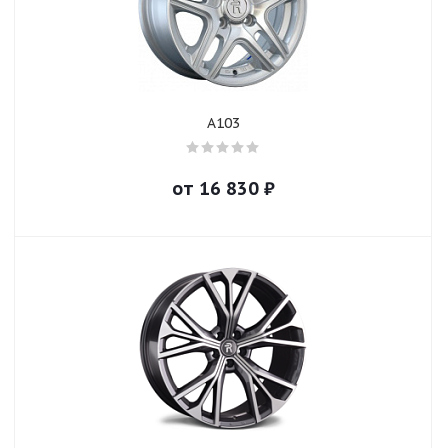
A103
от
16 830
₽