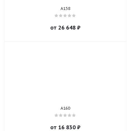
A158
от
26 648
₽
A160
от
16 830
₽