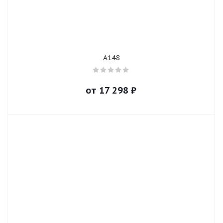
A148
от
17 298
₽