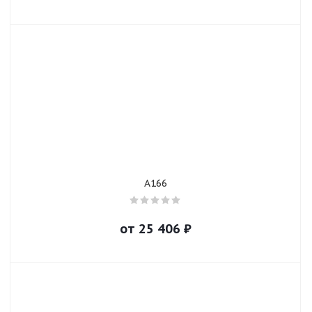
A166
от
25 406
₽