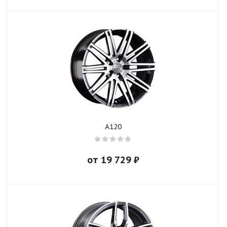
A120
от
19 729
₽