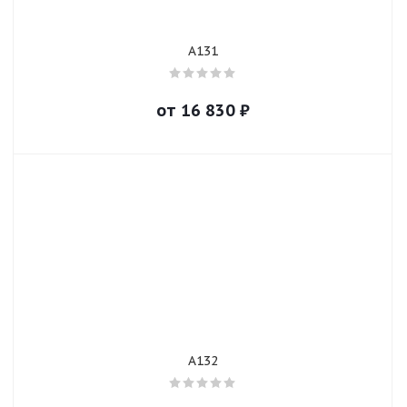
A131
от
16 830
₽
A132