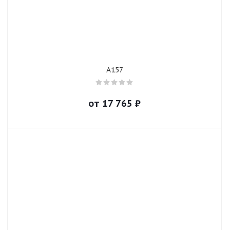
A157
от
17 765
₽