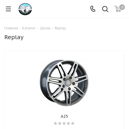
0
Главная
-
Каталог
-
Диски
-
Replay
Replay
A25