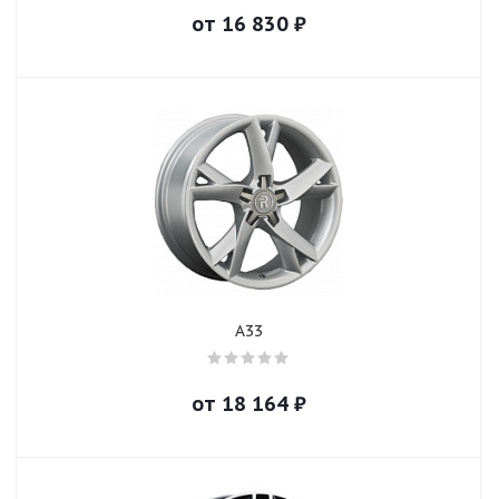
от
16 830
₽
A33
от
18 164
₽