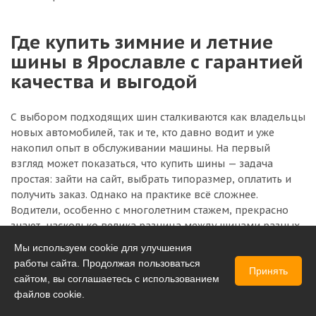
Где купить зимние и летние
шины в Ярославле с гарантией
качества и выгодой
С выбором подходящих шин сталкиваются как владельцы
новых автомобилей, так и те, кто давно водит и уже
накопил опыт в обслуживании машины. На первый
взгляд может показаться, что купить шины — задача
простая: зайти на сайт, выбрать типоразмер, оплатить и
получить заказ. Однако на практике всё сложнее.
Водители, особенно с многолетним стажем, прекрасно
знают, насколько велика разница между шинами разных
производителей даже в пределах одного класса. Одни
Мы используем cookie для улучшения
обеспечивают уверенное сцепление на мокром асфальте,
работы сайта. Продолжая пользоваться
Принять
другие — лучше держат дорогу на заснеженном
сайтом, вы соглашаетесь с использованием
покрытии, третьи — славятся низким уровнем шума и
файлов cookie.
комфортом езды. Поэтому, выбирая шины в Ярославле,