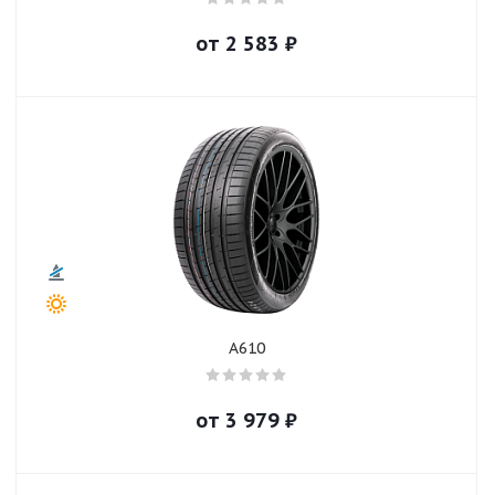
от
2 583
₽
A610
от
3 979
₽