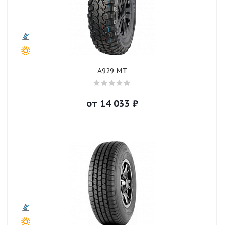
A929 MT
от
14 033
₽