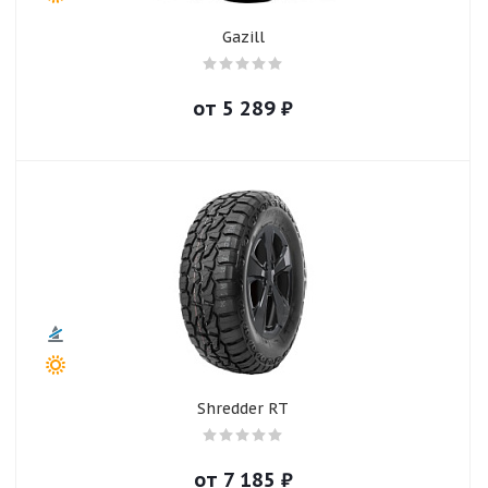
Gazill
от
5 289
₽
Shredder RT
от
7 185
₽