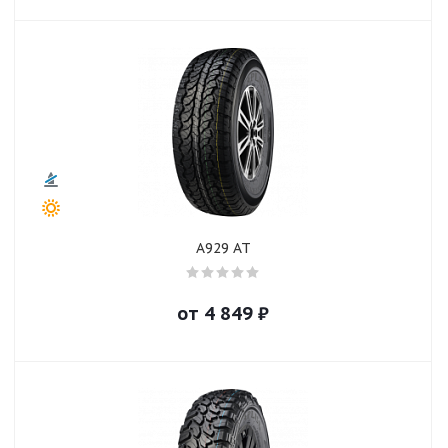
A929 AT
от
4 849
₽