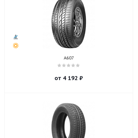
A607
от
4 192
₽