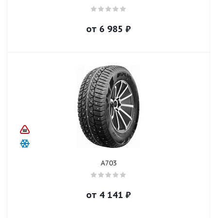
от
6 985
₽
A703
от
4 141
₽