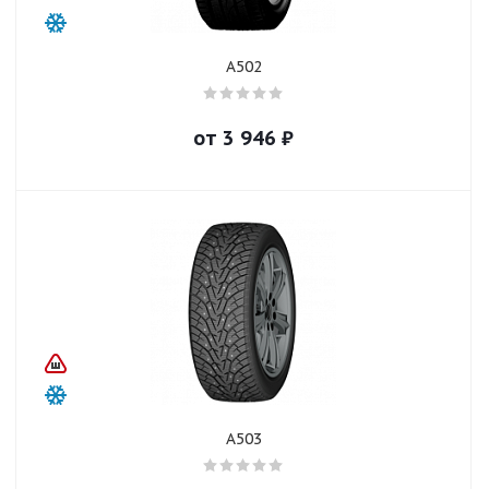
A502
от
3 946
₽
A503