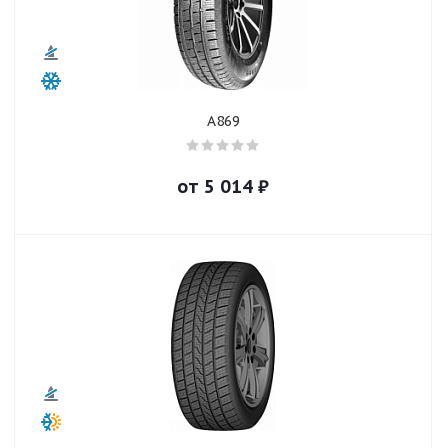
A869
от
5 014
₽