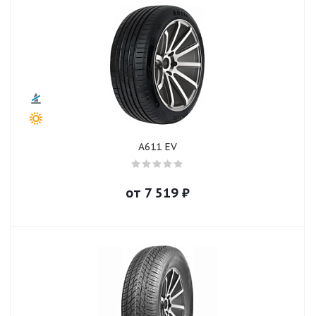
A611 EV
от
7 519
₽