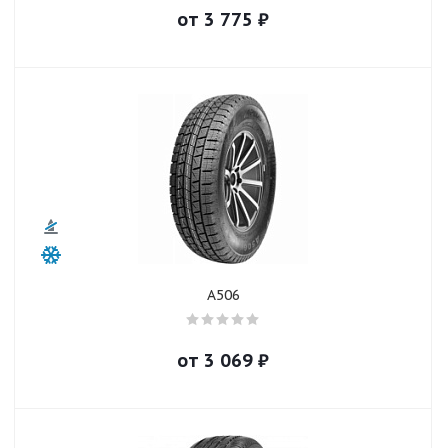
от
3 775
₽
A506
от
3 069
₽