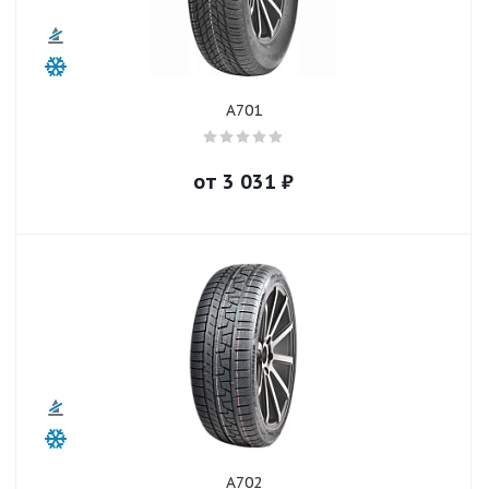
A701
от
3 031
₽
A702