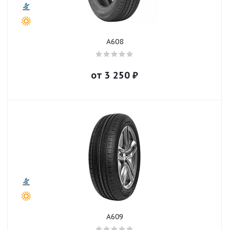
A608
от
3 250
₽
A609