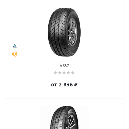
A867
от
2 836
₽