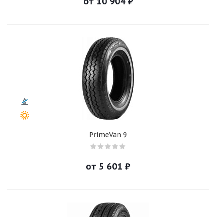
от
10 904
₽
PrimeVan 9
от
5 601
₽