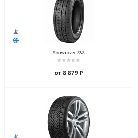
Snowrover 868
от
8 879
₽