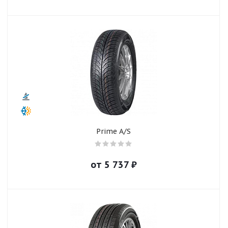
Prime A/S
от
5 737
₽