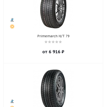
Primemarch H/T 79
от
6 916
₽