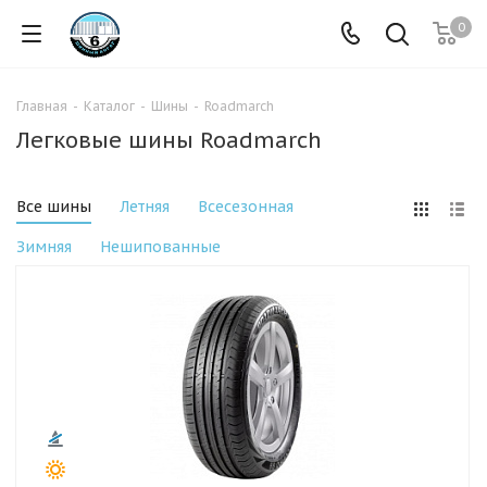
0
Главная
-
Каталог
-
Шины
-
Roadmarch
Легковые шины Roadmarch
Все шины
Летняя
Всесезонная
Зимняя
Нешипованные