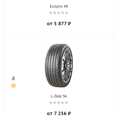
Ecopro 99
от
5 877
₽
L-Zeal 56
от
7 236
₽