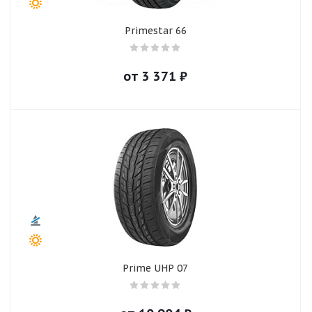
Primestar 66
от
3 371
₽
Prime UHP 07