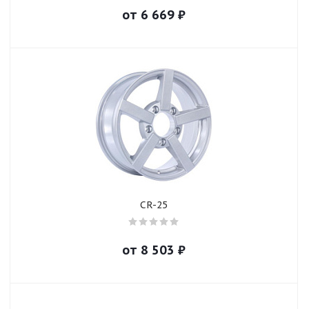
от
6 669
₽
CR-25
от
8 503
₽