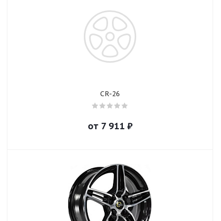
CR-26
от
7 911
₽