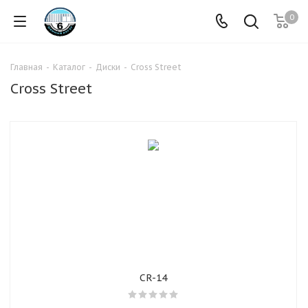
0
Главная
-
Каталог
-
Диски
-
Cross Street
Cross Street
CR-14