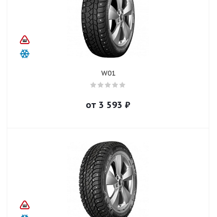
W01
от
3 593
₽