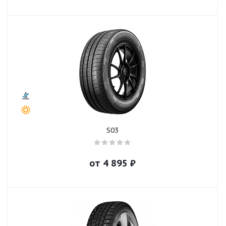
S03
от
4 895
₽