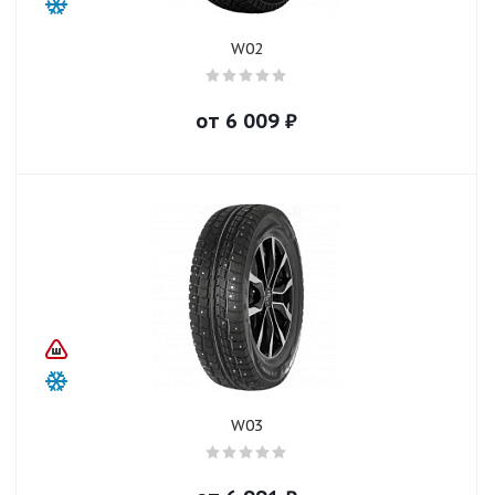
W02
от
6 009
₽
W03