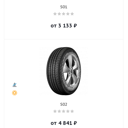
S01
от
3 133
₽
S02
от
4 841
₽