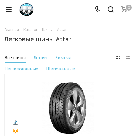
0
Главная
-
Каталог
-
Шины
-
Attar
Легковые шины Attar
Все шины
Летняя
Зимняя
Нешипованные
Шипованные