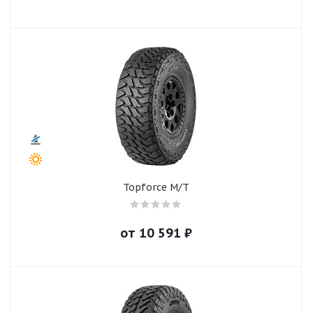
Topforce M/T
от
10 591
₽