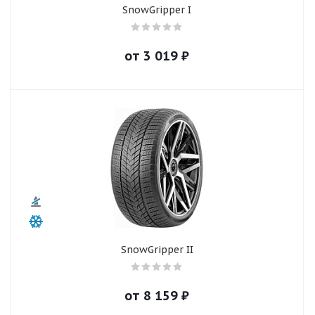
SnowGripper I
от
3 019
₽
SnowGripper II
от
8 159
₽