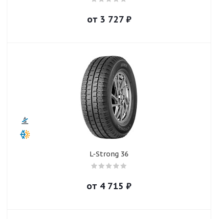
от
3 727
₽
L-Strong 36
от
4 715
₽