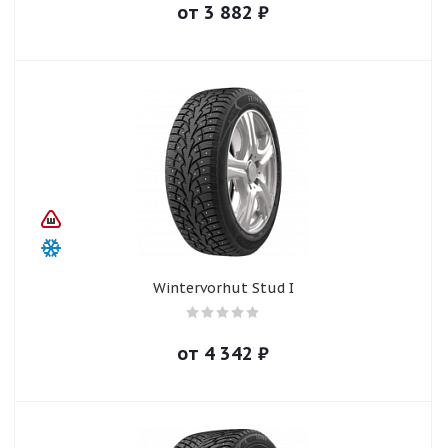
от
3 882
₽
Wintervorhut Stud I
от
4 342
₽