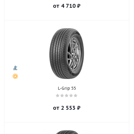
от
4 710
₽
L-Grip 55
от
2 553
₽