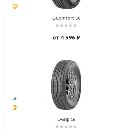
L-Comfort 68
от
4 396
₽
L-Grip 16