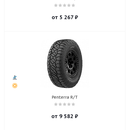
от
5 267
₽
Penterra R/T
от
9 582
₽