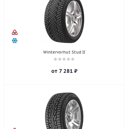
Wintervorhut Stud II
от
7 281
₽