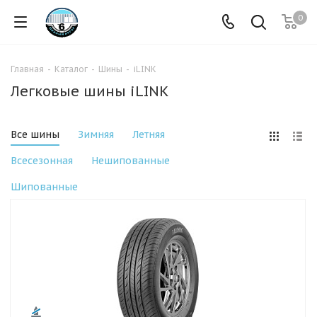
0
Главная
-
Каталог
-
Шины
-
iLINK
Легковые шины iLINK
Все шины
Зимняя
Летняя
Всесезонная
Нешипованные
Шипованные