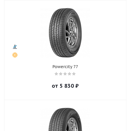
Powercity 77
от
5 830
₽