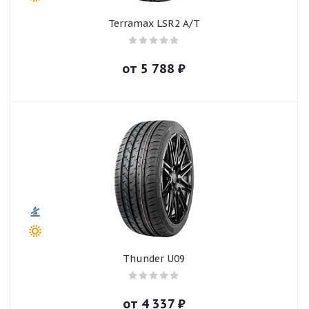
Terramax LSR2 A/T
от
5 788
₽
Thunder U09
от
4 337
₽