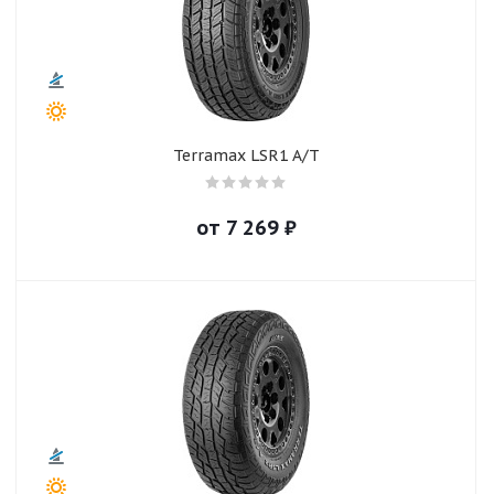
Terramax LSR1 A/T
от
7 269
₽