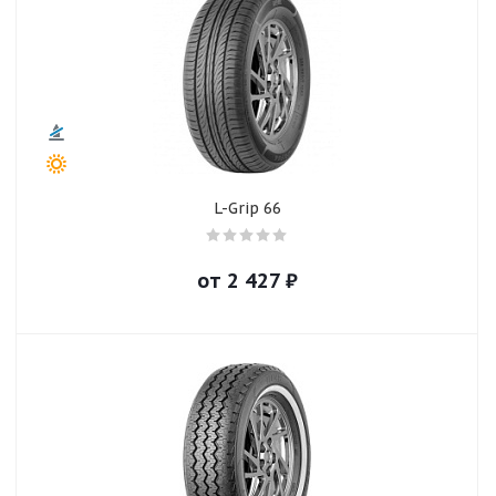
L-Grip 66
от
2 427
₽