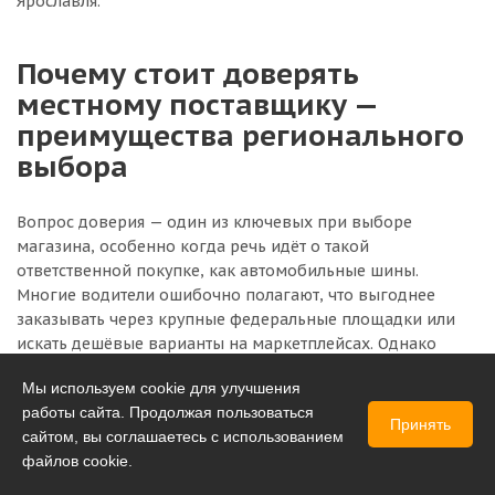
Ярославля.
Почему стоит доверять
местному поставщику —
преимущества регионального
выбора
Вопрос доверия — один из ключевых при выборе
магазина, особенно когда речь идёт о такой
ответственной покупке, как автомобильные шины.
Многие водители ошибочно полагают, что выгоднее
заказывать через крупные федеральные площадки или
искать дешёвые варианты на маркетплейсах. Однако
реальность показывает, что именно региональные
Мы используем cookie для улучшения
компании, такие как «Шинный Ангар», предлагают более
работы сайта. Продолжая пользоваться
выгодные условия в долгосрочной перспективе. Во-
Принять
сайтом, вы соглашаетесь с использованием
первых, покупка у местного поставщика означает, что
файлов cookie.
товар находится в наличии и его не придётся ждать
неделями. Во-вторых, вы всегда можете лично посетить