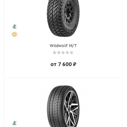
Wildwolf M/T
от
7 600
₽