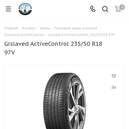
0
Главная
-
Каталог
-
Шины
-
Легковые шины Gislaved
-
Gislaved ActiveControl
-
Gislaved ActiveControl 235/50 R18 97V
Gislaved ActiveControl 235/50 R18
97V