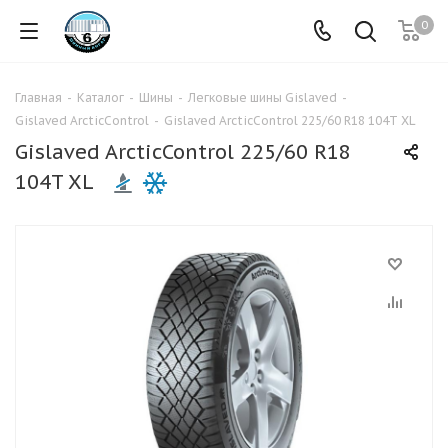
0
Главная
-
Каталог
-
Шины
-
Легковые шины Gislaved
-
Gislaved ArcticControl
-
Gislaved ArcticControl 225/60 R18 104T XL
Gislaved ArcticControl 225/60 R18
104T XL