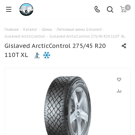
0
Главная
-
Каталог
-
Шины
-
Легковые шины Gislaved
-
Gislaved ArcticControl
-
Gislaved ArcticControl 275/45 R20 110T XL
Gislaved ArcticControl 275/45 R20
110T XL