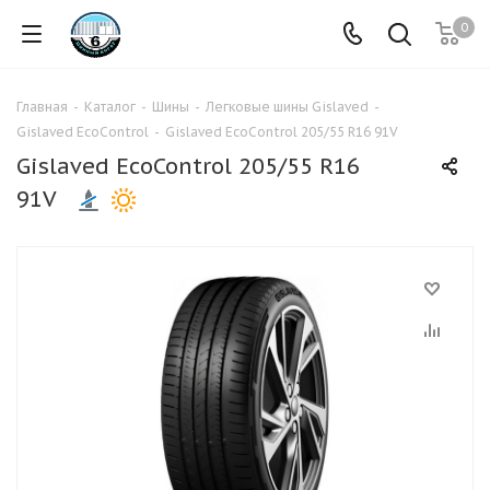
0
Главная
-
Каталог
-
Шины
-
Легковые шины Gislaved
-
Gislaved EcoControl
-
Gislaved EcoControl 205/55 R16 91V
Gislaved EcoControl 205/55 R16
91V