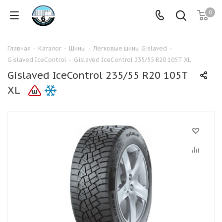
0
Главная
-
Каталог
-
Шины
-
Легковые шины Gislaved
-
Gislaved IceControl
-
Gislaved IceControl 235/55 R20 105T XL
Gislaved IceControl 235/55 R20 105T
XL