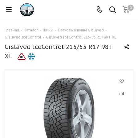
0
Главная
-
Каталог
-
Шины
-
Легковые шины Gislaved
-
Gislaved IceControl
-
Gislaved IceControl 215/55 R17 98T XL
Gislaved IceControl 215/55 R17 98T
XL