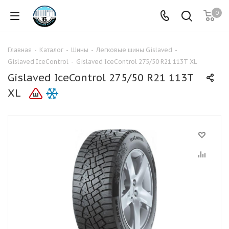
0
Главная
-
Каталог
-
Шины
-
Легковые шины Gislaved
-
Gislaved IceControl
-
Gislaved IceControl 275/50 R21 113T XL
Gislaved IceControl 275/50 R21 113T
XL