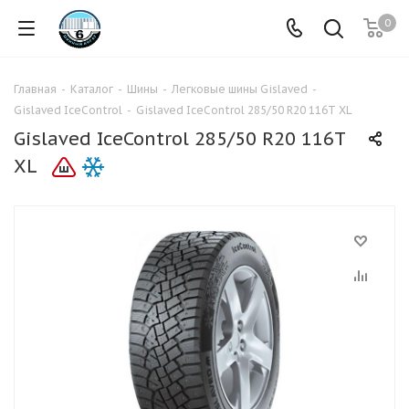
0
Главная
-
Каталог
-
Шины
-
Легковые шины Gislaved
-
Gislaved IceControl
-
Gislaved IceControl 285/50 R20 116T XL
Gislaved IceControl 285/50 R20 116T
XL