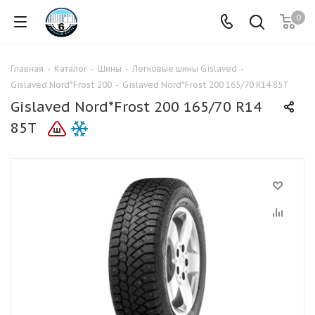
0
Главная
-
Каталог
-
Шины
-
Легковые шины Gislaved
-
Gislaved Nord*Frost 200
-
Gislaved Nord*Frost 200 165/70 R14 85T
Gislaved Nord*Frost 200 165/70 R14
85T