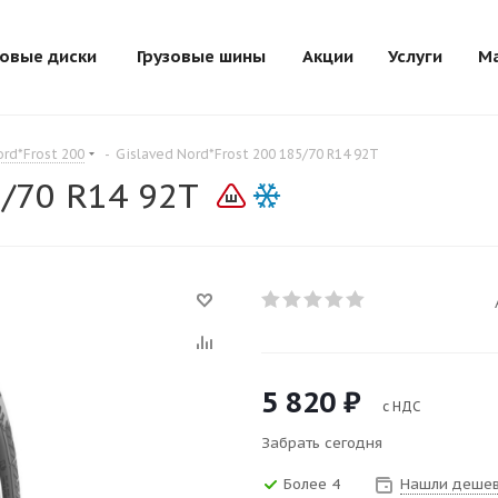
зовые диски
Грузовые шины
Акции
Услуги
М
ord*Frost 200
-
Gislaved Nord*Frost 200 185/70 R14 92T
5/70 R14 92T
5 820
₽
с НДС
Забрать сегодня
Более 4
Нашли дешев