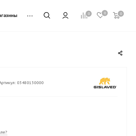
0
0
0
агазины
Артикул:
03480130000
ле?