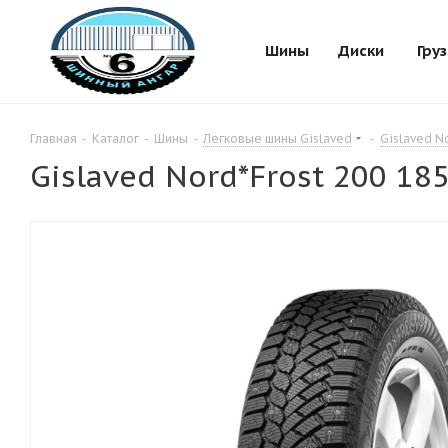
Шины
Диски
Гру
Главная
-
Каталог
-
Шины
-
Легковые шины Gislaved
-
Gislaved N
Gislaved Nord*Frost 200 18