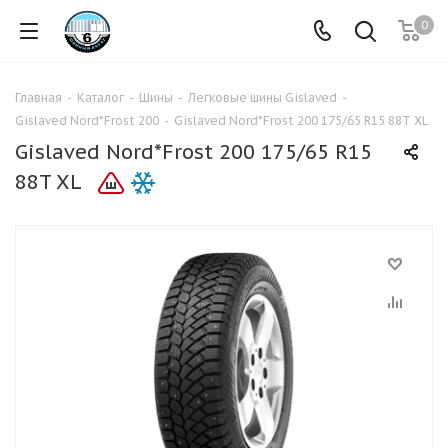
0
Главная
-
Каталог
-
Шины
-
Легковые шины Gislaved
-
Gislaved Nord*Frost 200
-
Gislaved Nord*Frost 200 175/65 R15 88T XL
Gislaved Nord*Frost 200 175/65 R15
88T XL