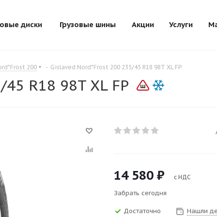
зовые диски
Грузовые шины
Акции
Услуги
М
ord*Frost 200
-
Gislaved Nord*Frost 200 235/45 R18 98T XL FP
5/45 R18 98T XL FP
14 580
₽
с НДС
Забрать сегодня
Достаточно
Нашли д