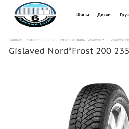
Шины
Диски
Гру
Главная
-
Каталог
-
Шины
-
Легковые шины Gislaved
-
Gislaved N
Gislaved Nord*Frost 200 23