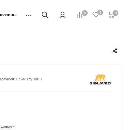
0
0
0
агазины
Артикул:
03480790000
ешевле?