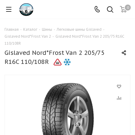
0
Главная
-
Каталог
-
Шины
-
Легковые шины Gislaved
-
Gislaved Nord*Frost Van 2
-
Gislaved Nord*Frost Van 2 205/75 R16C
110/108R
Gislaved Nord*Frost Van 2 205/75
R16C 110/108R