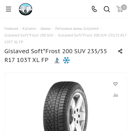
0
Главная
-
Каталог
-
Шины
-
Легковые шины Gislaved
-
Gislaved Soft*Frost 200 SUV
-
Gislaved Soft*Frost 200 SUV 235/55 R17
103T XL FP
Gislaved Soft*Frost 200 SUV 235/55
R17 103T XL FP