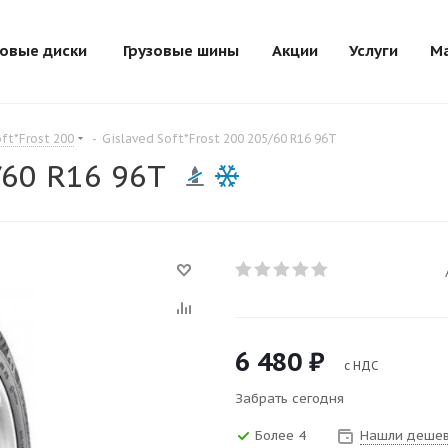
зовые диски
Грузовые шины
Акции
Услуги
М
ft*Frost 200
-
Gislaved Soft*Frost 200 205/60 R16 96T
/60 R16 96T
6 480
₽
с НДС
Забрать сегодня
Более 4
Нашли дешев