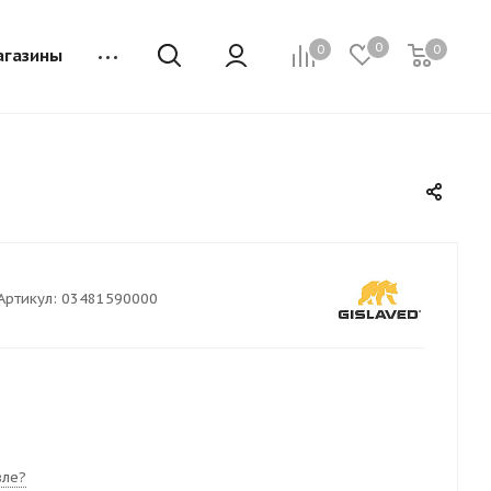
0
0
0
агазины
Артикул:
03481590000
ле?