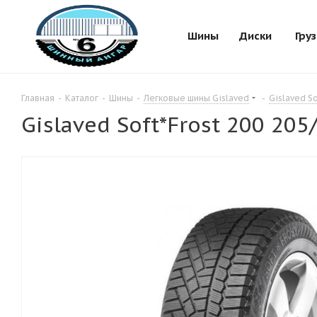
Шины
Диски
Гру
Главная
-
Каталог
-
Шины
-
Легковые шины Gislaved
-
Gislaved So
Gislaved Soft*Frost 200 205