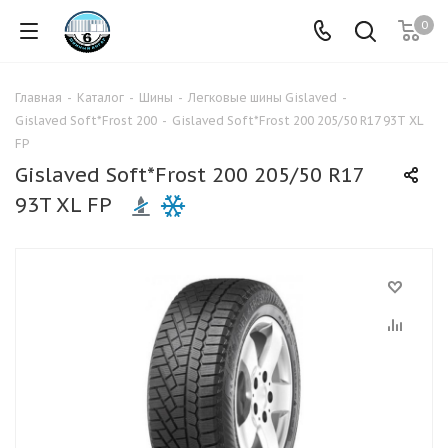
0
Главная
-
Каталог
-
Шины
-
Легковые шины Gislaved
-
Gislaved Soft*Frost 200
-
Gislaved Soft*Frost 200 205/50 R17 93T XL
FP
Gislaved Soft*Frost 200 205/50 R17
93T XL FP