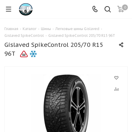
0
Главная
-
Каталог
-
Шины
-
Легковые шины Gislaved
-
Gislaved SpikeControl
-
Gislaved SpikeControl 205/70 R15 96T
Gislaved SpikeControl 205/70 R15
96T