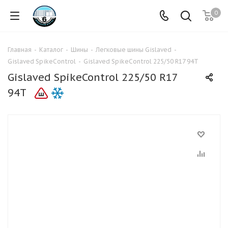
0
Главная
-
Каталог
-
Шины
-
Легковые шины Gislaved
-
Gislaved SpikeControl
-
Gislaved SpikeControl 225/50 R17 94T
Gislaved SpikeControl 225/50 R17
94T