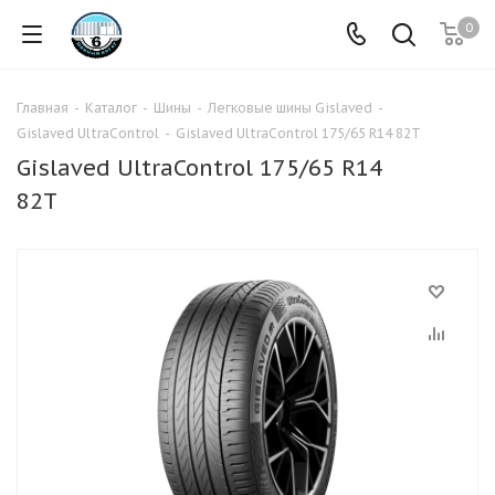
0
Главная
-
Каталог
-
Шины
-
Легковые шины Gislaved
-
Gislaved UltraControl
-
Gislaved UltraControl 175/65 R14 82T
Gislaved UltraControl 175/65 R14
82T