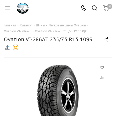
0
Главная
-
Каталог
-
Шины
-
Легковые шины Ovation
-
Ovation VI-286AT
-
Ovation VI-286AT 235/75 R15 109S
Ovation VI-286AT 235/75 R15 109S