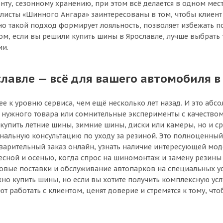
, сезонному хранению, при этом всё делается в одном месте
исты «Шинного Ангара» заинтересованы в том, чтобы клиент 
о такой подход формирует лояльность, позволяет избежать п
м, если вы решили купить шины в Ярославле, лучше выбрать т
ии.
авле — всё для вашего автомобиля в
е к уровню сервиса, чем ещё несколько лет назад. И это аб
к нужного товара или сомнительные эксперименты с качест
 купить летние шины, зимние шины, диски или камеры, но и ср
ональную консультацию по уходу за резиной. Это полноценны
дварительный заказ онлайн, узнать наличие интересующей мо
весной и осенью, когда спрос на шиномонтаж и замену резины
овые поставки и обслуживание автопарков на специальных ус
но купить шины, но если вы хотите получить комплексную усл
 работать с клиентом, ценят доверие и стремятся к тому, чт