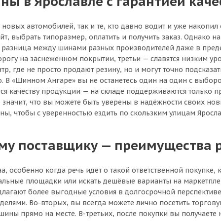
ны в Ярославле с гарантией каче
овых автомобилей, так и те, кто давно водит и уже накопи
айт, выбрать типоразмер, оплатить и получить заказ. Однако н
а разница между шинами разных производителей даже в преде
орогу на заснеженном покрытии, третьи — славятся низким у
р, где не просто продают резину, но и могут точно подсказа
о. В «Шинном Ангаре» вы не останетесь один на один с выбор
ется качеству продукции — на складе поддерживаются только
значит, что вы можете быть уверены в надёжности своих новы
ны, чтобы с уверенностью ездить по скользким улицам Яросла
ому поставщику — преимущества 
а, особенно когда речь идёт о такой ответственной покупке
альные площадки или искать дешёвые варианты на маркетплей
лагают более выгодные условия в долгосрочной перспективе.
еделями. Во-вторых, вы всегда можете лично посетить торгову
ны прямо на месте. В-третьих, после покупки вы получаете не