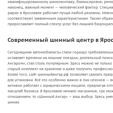
квалифицированному шиномонтажу, балансировке, ремонту
наконец, важный момент — человеческий фактор. Специал
радио в Ярославле работает лучше любой рекламы. Именн
соответствуют заявленным характеристикам. Таким образо
предоставляет полный спектр услуг без лишней бюрократ
Современный шинный центр в Яросл
Сегодняшние автомобилисты стали гораздо требовательне
оставляет времени на лишние поездки, длительный поис
Ангаром», стал столь популярным. Здесь можно не только
старый комплект на хранение и даже получить професси
Более того, сайт шинныйангар.рф позволяет сделать пре
для установки. Всё это особенно важно в пик сезонов — 
активно работает с юридическими лицами, предлагая опт
масштаб бизнеса. В Ярославле немало магазинов, где мож
отношением, то «Шинный Ангар» — ваш выбор. Здесь умеют
шинах.