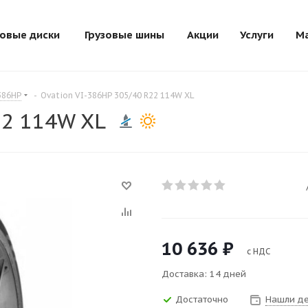
зовые диски
Грузовые шины
Акции
Услуги
М
386HP
-
Ovation VI-386HP 305/40 R22 114W XL
22 114W XL
10 636
₽
с НДС
Доставка: 14 дней
Достаточно
Нашли д