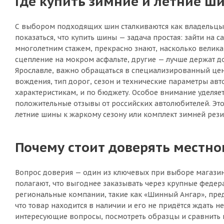
Где купить зимние и летние ши
С выбором подходящих шин сталкиваются как владельцы н
показаться, что купить шины — задача простая: зайти на с
многолетним стажем, прекрасно знают, насколько велик
сцепление на мокром асфальте, другие — лучше держат д
Ярославле, важно обращаться в специализированный цент
вождения, тип дорог, сезон и технические параметры авт
характеристикам, и по бюджету. Особое внимание уделя
положительные отзывы от российских автолюбителей. Это 
летние шины к жаркому сезону или комплект зимней рези
Почему стоит доверять местн
Вопрос доверия — один из ключевых при выборе магазин
полагают, что выгоднее заказывать через крупные федер
региональные компании, такие как «Шинный Ангар», пред
что товар находится в наличии и его не придётся ждать н
интересующие вопросы, посмотреть образцы и сравнить ши