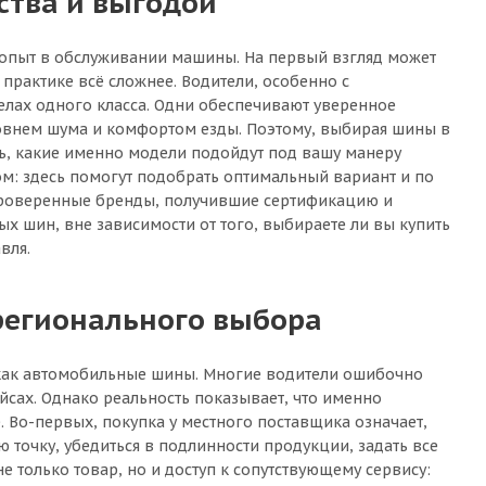
ства и выгодой
л опыт в обслуживании машины. На первый взгляд может
а практике всё сложнее. Водители, особенно с
лах одного класса. Одни обеспечивают уверенное
ровнем шума и комфортом езды. Поэтому, выбирая шины в
ть, какие именно модели подойдут под вашу манеру
ом: здесь помогут подобрать оптимальный вариант и по
 проверенные бренды, получившие сертификацию и
х шин, вне зависимости от того, выбираете ли вы купить
вля.
регионального выбора
, как автомобильные шины. Многие водители ошибочно
сах. Однако реальность показывает, что именно
 Во-первых, покупка у местного поставщика означает,
ю точку, убедиться в подлинности продукции, задать все
 только товар, но и доступ к сопутствующему сервису: