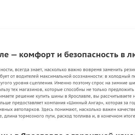
е — комфорт и безопасность в л
ности, всегда знает, насколько важно вовремя заменить рези
ебует от водителей максимальной осознанности: в холодный п
другого уровня сцепления. Именно поэтому спрос на зимние ш
ьзу тех магазинов, которые способны не только предложить 
имаете решение купить шины в Ярославле, вы рассчитываете н
 больше предоставляет компания «Шинный Ангар», которая за 
тивных автопарков. Здесь понимают, насколько важен качеств
, длина тормозного пути, расход топлива и, в конечном итоге