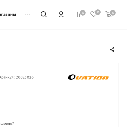
0
0
0
агазины
Артикул:
200E3026
ешевле?