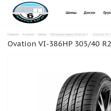
Шины
Диски
Гру
Главная
-
Каталог
-
Шины
-
Легковые шины Ovation
-
Ovation VI-
Ovation VI-386HP 305/40 R