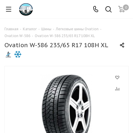
0
Главная
-
Каталог
-
Шины
-
Легковые шины Ovation
-
Ovation W-586
-
Ovation W-586 235/65 R17 108H XL
Ovation W-586 235/65 R17 108H XL