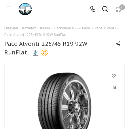
0
Главная
-
Каталог
-
Шины
-
Легковые шины Pace
-
Pace Alventi
-
Pace Alventi 225/45 R19 92W RunFlat
Pace Alventi 225/45 R19 92W
RunFlat