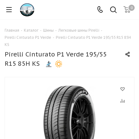
0
Главная
-
Каталог
-
Шины
-
Легковые шины Pirelli
-
Pirelli Cinturato P1 Verde
-
Pirelli Cinturato P1 Verde 195/55 R15 85H
KS
Pirelli Cinturato P1 Verde 195/55
R15 85H KS