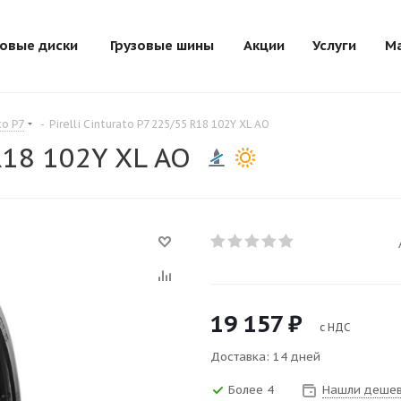
зовые диски
Грузовые шины
Акции
Услуги
М
to P7
-
Pirelli Cinturato P7 225/55 R18 102Y XL AO
 R18 102Y XL AO
19 157
₽
с НДС
Доставка: 14 дней
Более 4
Нашли дешев