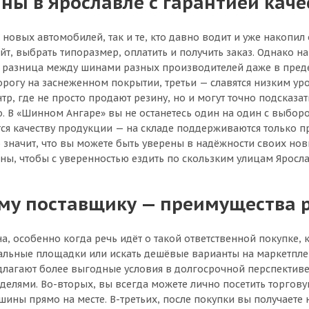
ны в Ярославле с гарантией каче
овых автомобилей, так и те, кто давно водит и уже накопи
айт, выбрать типоразмер, оплатить и получить заказ. Однако н
а разница между шинами разных производителей даже в преде
орогу на заснеженном покрытии, третьи — славятся низким у
р, где не просто продают резину, но и могут точно подсказа
о. В «Шинном Ангаре» вы не останетесь один на один с выбор
ется качеству продукции — на складе поддерживаются только
значит, что вы можете быть уверены в надёжности своих новы
ны, чтобы с уверенностью ездить по скользким улицам Яросла
ому поставщику — преимущества 
а, особенно когда речь идёт о такой ответственной покупке
альные площадки или искать дешёвые варианты на маркетплей
лагают более выгодные условия в долгосрочной перспективе.
еделями. Во-вторых, вы всегда можете лично посетить торгову
ны прямо на месте. В-третьих, после покупки вы получаете не