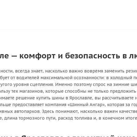
е — комфорт и безопасность в л
ности, всегда знает, насколько важно вовремя заменить рези
ебует от водителей максимальной осознанности: в холодный п
другого уровня сцепления. Именно поэтому спрос на зимние ш
ьзу тех магазинов, которые способны не только предложить 
имаете решение купить шины в Ярославле, вы рассчитываете н
 больше предоставляет компания «Шинный Ангар», которая за 
тивных автопарков. Здесь понимают, насколько важен качеств
, длина тормозного пути, расход топлива и, в конечном итоге