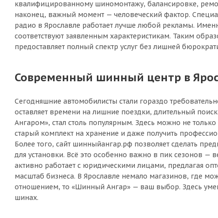
квалифицированному шиномонтажу, балансировке, ремонту
наконец, важный момент — человеческий фактор. Специал
радио в Ярославле работает лучше любой рекламы. Именн
соответствуют заявленным характеристикам. Таким образо
предоставляет полный спектр услуг без лишней бюрократ
Современный шинный центр в Яросл
Сегодняшние автомобилисты стали гораздо требовательне
оставляет времени на лишние поездки, длительный поис
Ангаром», стал столь популярным. Здесь можно не только
старый комплект на хранение и даже получить професси
Более того, сайт шинныйангар.рф позволяет сделать пре
для установки. Всё это особенно важно в пик сезонов — 
активно работает с юридическими лицами, предлагая опт
масштаб бизнеса. В Ярославле немало магазинов, где мож
отношением, то «Шинный Ангар» — ваш выбор. Здесь умеют
шинах.