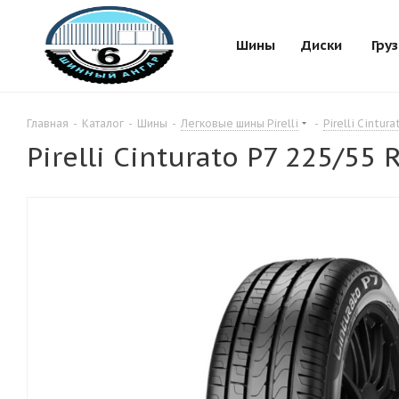
Шины
Диски
Гру
Главная
-
Каталог
-
Шины
-
Легковые шины Pirelli
-
Pirelli Cintura
Pirelli Cinturato P7 225/55