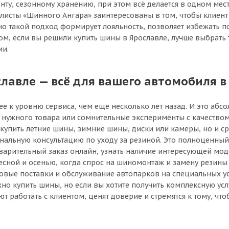
, сезонному хранению, при этом всё делается в одном месте
исты «Шинного Ангара» заинтересованы в том, чтобы клиент 
о такой подход формирует лояльность, позволяет избежать п
м, если вы решили купить шины в Ярославле, лучше выбрать т
ии.
авле — всё для вашего автомобиля в
е к уровню сервиса, чем ещё несколько лет назад. И это аб
к нужного товара или сомнительные эксперименты с качест
 купить летние шины, зимние шины, диски или камеры, но и ср
ональную консультацию по уходу за резиной. Это полноценны
дварительный заказ онлайн, узнать наличие интересующей мо
весной и осенью, когда спрос на шиномонтаж и замену резины
овые поставки и обслуживание автопарков на специальных ус
но купить шины, но если вы хотите получить комплексную усл
 работать с клиентом, ценят доверие и стремятся к тому, чт