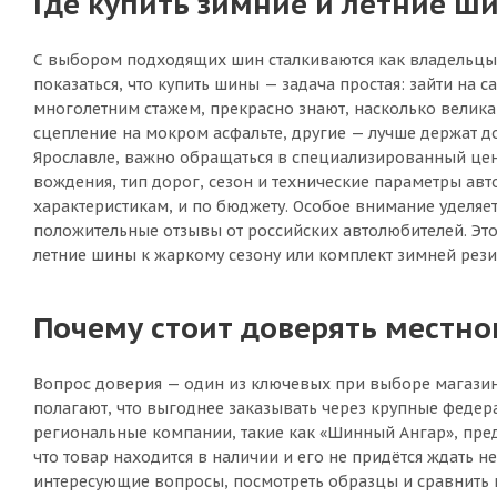
Где купить зимние и летние ши
С выбором подходящих шин сталкиваются как владельцы н
показаться, что купить шины — задача простая: зайти на с
многолетним стажем, прекрасно знают, насколько велик
сцепление на мокром асфальте, другие — лучше держат д
Ярославле, важно обращаться в специализированный цент
вождения, тип дорог, сезон и технические параметры авт
характеристикам, и по бюджету. Особое внимание уделя
положительные отзывы от российских автолюбителей. Это 
летние шины к жаркому сезону или комплект зимней рези
Почему стоит доверять местн
Вопрос доверия — один из ключевых при выборе магазин
полагают, что выгоднее заказывать через крупные федер
региональные компании, такие как «Шинный Ангар», пред
что товар находится в наличии и его не придётся ждать н
интересующие вопросы, посмотреть образцы и сравнить ши