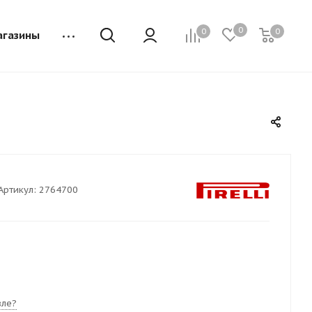
0
0
0
агазины
Артикул:
2764700
ле?