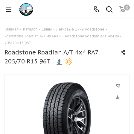
0
Главная
-
Каталог
-
Шины
-
Легковые шины Roadstone
-
Roadstone Roadian A/T 4x4 RA7
-
Roadstone Roadian A/T 4x4 RA7
205/70 R15 96T
Roadstone Roadian A/T 4x4 RA7
205/70 R15 96T