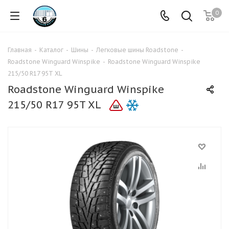
0
Главная
-
Каталог
-
Шины
-
Легковые шины Roadstone
-
Roadstone Winguard Winspike
-
Roadstone Winguard Winspike
215/50 R17 95T XL
Roadstone Winguard Winspike
215/50 R17 95T XL