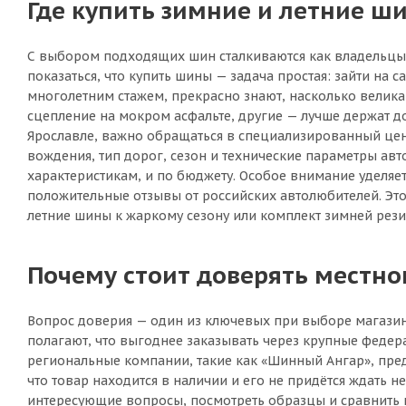
Где купить зимние и летние ши
С выбором подходящих шин сталкиваются как владельцы н
показаться, что купить шины — задача простая: зайти на с
многолетним стажем, прекрасно знают, насколько велик
сцепление на мокром асфальте, другие — лучше держат д
Ярославле, важно обращаться в специализированный цент
вождения, тип дорог, сезон и технические параметры авт
характеристикам, и по бюджету. Особое внимание уделя
положительные отзывы от российских автолюбителей. Это 
летние шины к жаркому сезону или комплект зимней рези
Почему стоит доверять местн
Вопрос доверия — один из ключевых при выборе магазин
полагают, что выгоднее заказывать через крупные федер
региональные компании, такие как «Шинный Ангар», пред
что товар находится в наличии и его не придётся ждать н
интересующие вопросы, посмотреть образцы и сравнить ши