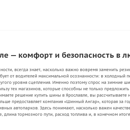
е — комфорт и безопасность в л
ности, всегда знает, насколько важно вовремя заменить рези
ебует от водителей максимальной осознанности: в холодный п
другого уровня сцепления. Именно поэтому спрос на зимние ш
ьзу тех магазинов, которые способны не только предложить 
имаете решение купить шины в Ярославле, вы рассчитываете н
 больше предоставляет компания «Шинный Ангар», которая за 
тивных автопарков. Здесь понимают, насколько важен качеств
, длина тормозного пути, расход топлива и, в конечном итоге