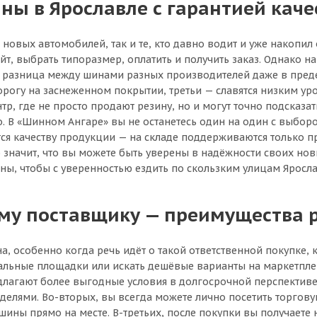
ны в Ярославле с гарантией каче
овых автомобилей, так и те, кто давно водит и уже накопи
айт, выбрать типоразмер, оплатить и получить заказ. Однако н
а разница между шинами разных производителей даже в преде
орогу на заснеженном покрытии, третьи — славятся низким у
р, где не просто продают резину, но и могут точно подсказа
о. В «Шинном Ангаре» вы не останетесь один на один с выбор
ется качеству продукции — на складе поддерживаются только
значит, что вы можете быть уверены в надёжности своих новы
ны, чтобы с уверенностью ездить по скользким улицам Яросла
ому поставщику — преимущества 
а, особенно когда речь идёт о такой ответственной покупке
альные площадки или искать дешёвые варианты на маркетплей
лагают более выгодные условия в долгосрочной перспективе.
еделями. Во-вторых, вы всегда можете лично посетить торгову
ны прямо на месте. В-третьих, после покупки вы получаете не