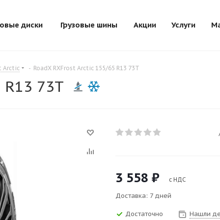
зовые диски
Грузовые шины
Акции
Услуги
М
 Arctic
-
RoadX RXFrost Arctic 155/65 R13 73T
5 R13 73T
3 558
₽
с НДС
Доставка: 7 дней
Достаточно
Нашли д