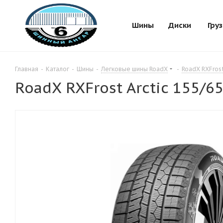
Шины
Диски
Гру
Главная
-
Каталог
-
Шины
-
Легковые шины RoadX
-
RoadX RXFrost
RoadX RXFrost Arctic 155/6