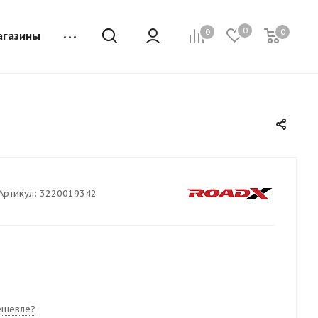
0
0
0
агазины
Артикул:
3220019342
ешевле?