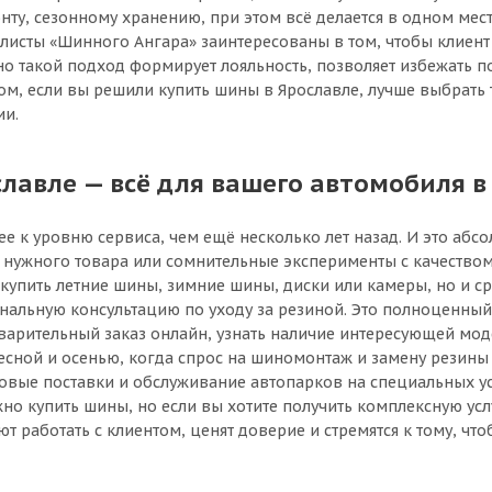
, сезонному хранению, при этом всё делается в одном месте
исты «Шинного Ангара» заинтересованы в том, чтобы клиент 
о такой подход формирует лояльность, позволяет избежать п
м, если вы решили купить шины в Ярославле, лучше выбрать т
ии.
авле — всё для вашего автомобиля в
е к уровню сервиса, чем ещё несколько лет назад. И это аб
к нужного товара или сомнительные эксперименты с качест
 купить летние шины, зимние шины, диски или камеры, но и ср
ональную консультацию по уходу за резиной. Это полноценны
дварительный заказ онлайн, узнать наличие интересующей мо
весной и осенью, когда спрос на шиномонтаж и замену резины
овые поставки и обслуживание автопарков на специальных ус
но купить шины, но если вы хотите получить комплексную усл
 работать с клиентом, ценят доверие и стремятся к тому, чт