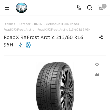
0
Главная
-
Каталог
-
Шины
-
Легковые шины RoadX
-
RoadX RXFrost Arctic
-
RoadX RXFrost Arctic 215/60 R16 95H
RoadX RXFrost Arctic 215/60 R16
95H