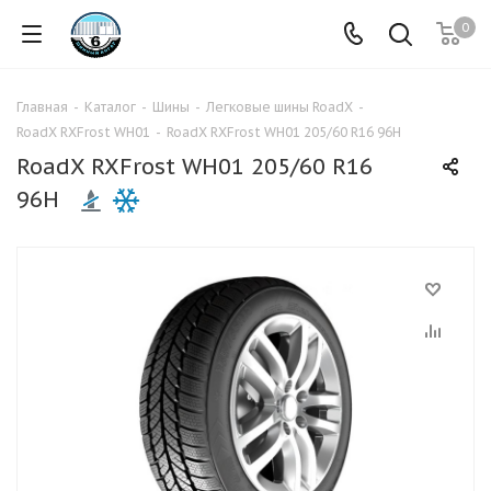
0
Главная
-
Каталог
-
Шины
-
Легковые шины RoadX
-
RoadX RXFrost WH01
-
RoadX RXFrost WH01 205/60 R16 96H
RoadX RXFrost WH01 205/60 R16
96H