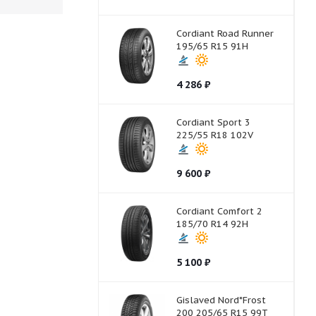
Cordiant Road Runner
195/65 R15 91H
4 286
₽
Cordiant Sport 3
225/55 R18 102V
9 600
₽
Cordiant Comfort 2
185/70 R14 92H
5 100
₽
Gislaved Nord*Frost
200 205/65 R15 99T