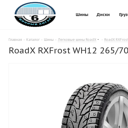
Шины
Диски
Гру
Главная
-
Каталог
-
Шины
-
Легковые шины RoadX
-
RoadX RXFros
RoadX RXFrost WH12 265/70