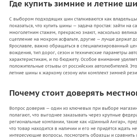
Где купить зимние и летние ши
С выбором подходящих шин сталкиваются как владельцы н
показаться, что купить шины — задача простая: зайти на с
многолетним стажем, прекрасно знают, насколько велик
сцепление на мокром асфальте, другие — лучше держат д
Ярославле, важно обращаться в специализированный цент
вождения, тип дорог, сезон и технические параметры авт
характеристикам, и по бюджету. Особое внимание уделя
положительные отзывы от российских автолюбителей. Это 
летние шины к жаркому сезону или комплект зимней рези
Почему стоит доверять местн
Вопрос доверия — один из ключевых при выборе магазин
полагают, что выгоднее заказывать через крупные федер
региональные компании, такие как «Шинный Ангар», пред
что товар находится в наличии и его не придётся ждать н
интересующие вопросы, посмотреть образцы и сравнить ши