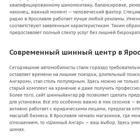
квалифицированному шиномонтажу, балансировке, ремонту
наконец, важный момент — человеческий фактор. Специал
радио в Ярославле работает лучше любой рекламы. Именн
соответствуют заявленным характеристикам. Таким образо
предоставляет полный спектр услуг без лишней бюрократ
Современный шинный центр в Яросл
Сегодняшние автомобилисты стали гораздо требовательне
оставляет времени на лишние поездки, длительный поис
Ангаром», стал столь популярным. Здесь можно не только
старый комплект на хранение и даже получить професси
Более того, сайт шинныйангар.рф позволяет сделать пре
для установки. Всё это особенно важно в пик сезонов — 
активно работает с юридическими лицами, предлагая опт
масштаб бизнеса. В Ярославле немало магазинов, где мож
отношением, то «Шинный Ангар» — ваш выбор. Здесь умеют
шинах.