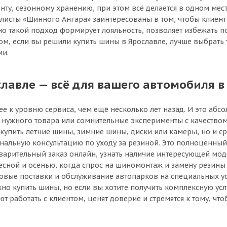
, сезонному хранению, при этом всё делается в одном месте
исты «Шинного Ангара» заинтересованы в том, чтобы клиент 
о такой подход формирует лояльность, позволяет избежать п
м, если вы решили купить шины в Ярославле, лучше выбрать т
ии.
авле — всё для вашего автомобиля в
е к уровню сервиса, чем ещё несколько лет назад. И это аб
к нужного товара или сомнительные эксперименты с качест
 купить летние шины, зимние шины, диски или камеры, но и ср
ональную консультацию по уходу за резиной. Это полноценны
дварительный заказ онлайн, узнать наличие интересующей мо
весной и осенью, когда спрос на шиномонтаж и замену резины
овые поставки и обслуживание автопарков на специальных ус
но купить шины, но если вы хотите получить комплексную усл
 работать с клиентом, ценят доверие и стремятся к тому, чт