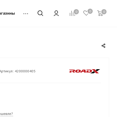
0
0
0
агазины
Артикул:
4200000405
ешевле?