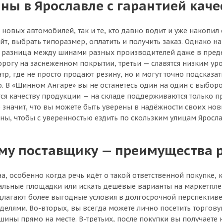
ны в Ярославле с гарантией каче
овых автомобилей, так и те, кто давно водит и уже накопи
айт, выбрать типоразмер, оплатить и получить заказ. Однако н
а разница между шинами разных производителей даже в преде
орогу на заснеженном покрытии, третьи — славятся низким у
р, где не просто продают резину, но и могут точно подсказа
о. В «Шинном Ангаре» вы не останетесь один на один с выбор
ется качеству продукции — на складе поддерживаются только
значит, что вы можете быть уверены в надёжности своих новы
ны, чтобы с уверенностью ездить по скользким улицам Яросла
ому поставщику — преимущества 
а, особенно когда речь идёт о такой ответственной покупке
альные площадки или искать дешёвые варианты на маркетплей
лагают более выгодные условия в долгосрочной перспективе.
еделями. Во-вторых, вы всегда можете лично посетить торгову
ны прямо на месте. В-третьих, после покупки вы получаете не