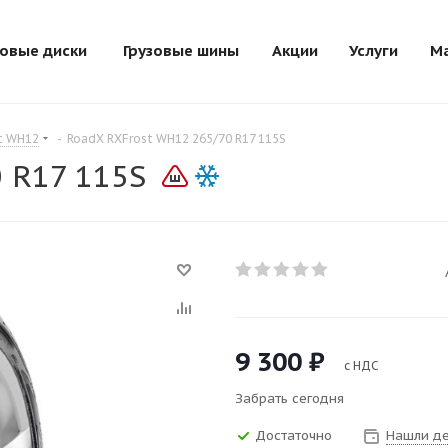
зовые диски
Грузовые шины
Акции
Услуги
М
t WH12
-
RoadX RXFrost WH12 265/70 R17 115S
 R17 115S
9 300
₽
с НДС
Забрать сегодня
Достаточно
Нашли д