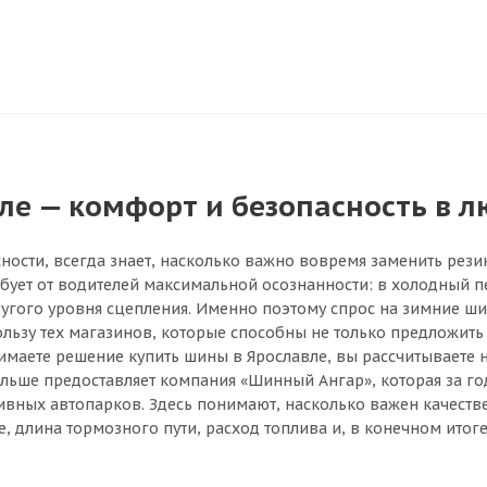
е — комфорт и безопасность в л
ности, всегда знает, насколько важно вовремя заменить рези
ебует от водителей максимальной осознанности: в холодный п
другого уровня сцепления. Именно поэтому спрос на зимние ш
ьзу тех магазинов, которые способны не только предложить 
имаете решение купить шины в Ярославле, вы рассчитываете н
 больше предоставляет компания «Шинный Ангар», которая за 
тивных автопарков. Здесь понимают, насколько важен качеств
, длина тормозного пути, расход топлива и, в конечном итоге