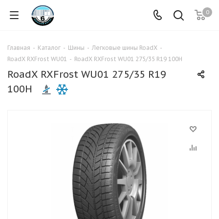
0
Главная
-
Каталог
-
Шины
-
Легковые шины RoadX
-
RoadX RXFrost WU01
-
RoadX RXFrost WU01 275/35 R19 100H
RoadX RXFrost WU01 275/35 R19
100H