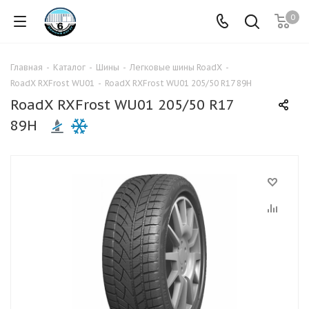
0
Главная
-
Каталог
-
Шины
-
Легковые шины RoadX
-
RoadX RXFrost WU01
-
RoadX RXFrost WU01 205/50 R17 89H
RoadX RXFrost WU01 205/50 R17
89H