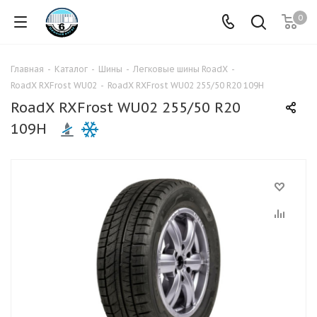
0
Главная
-
Каталог
-
Шины
-
Легковые шины RoadX
-
RoadX RXFrost WU02
-
RoadX RXFrost WU02 255/50 R20 109H
RoadX RXFrost WU02 255/50 R20
109H