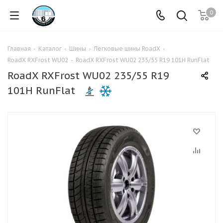
0
Главная
-
Каталог
-
Шины
-
Легковые шины RoadX
-
RoadX RXFrost WU02
-
RoadX RXFrost WU02 235/55 R19 101H RunFlat
RoadX RXFrost WU02 235/55 R19
101H RunFlat