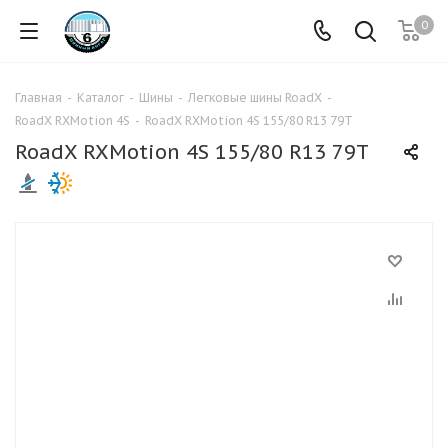
0
Главная
-
Каталог
-
Шины
-
Легковые шины RoadX
-
RoadX RXMotion 4S
-
RoadX RXMotion 4S 155/80 R13 79T
RoadX RXMotion 4S 155/80 R13 79T