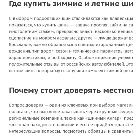
Где купить зимние и летние ши
С выбором подходящих шин сталкиваются как владельцы н
показаться, что купить шины — задача простая: зайти на с
многолетним стажем, прекрасно знают, насколько велик
сцепление на мокром асфальте, другие — лучше держат д
Ярославле, важно обращаться в специализированный цент
вождения, тип дорог, сезон и технические параметры авт
характеристикам, и по бюджету. Особое внимание уделя
положительные отзывы от российских автолюбителей. Это 
летние шины к жаркому сезону или комплект зимней рези
Почему стоит доверять местн
Вопрос доверия — один из ключевых при выборе магазин
полагают, что выгоднее заказывать через крупные федер
региональные компании, такие как «Шинный Ангар», пред
что товар находится в наличии и его не придётся ждать н
интересующие вопросы, посмотреть образцы и сравнить ши