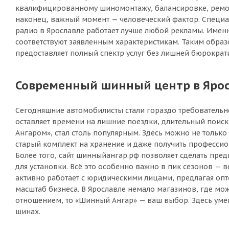
квалифицированному шиномонтажу, балансировке, ремонту
наконец, важный момент — человеческий фактор. Специал
радио в Ярославле работает лучше любой рекламы. Именн
соответствуют заявленным характеристикам. Таким образо
предоставляет полный спектр услуг без лишней бюрократ
Современный шинный центр в Яросл
Сегодняшние автомобилисты стали гораздо требовательне
оставляет времени на лишние поездки, длительный поис
Ангаром», стал столь популярным. Здесь можно не только
старый комплект на хранение и даже получить професси
Более того, сайт шинныйангар.рф позволяет сделать пре
для установки. Всё это особенно важно в пик сезонов — 
активно работает с юридическими лицами, предлагая опт
масштаб бизнеса. В Ярославле немало магазинов, где мож
отношением, то «Шинный Ангар» — ваш выбор. Здесь умеют
шинах.