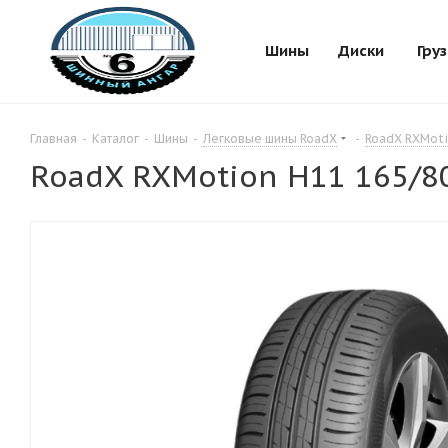
Шины
Диски
Гру
Главная
-
Каталог
-
Шины
-
Легковые шины RoadX
-
RoadX RXMoti
RoadX RXMotion H11 165/8