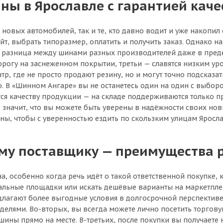
ны в Ярославле с гарантией каче
овых автомобилей, так и те, кто давно водит и уже накопи
айт, выбрать типоразмер, оплатить и получить заказ. Однако н
а разница между шинами разных производителей даже в преде
орогу на заснеженном покрытии, третьи — славятся низким у
р, где не просто продают резину, но и могут точно подсказа
о. В «Шинном Ангаре» вы не останетесь один на один с выбор
ется качеству продукции — на складе поддерживаются только
значит, что вы можете быть уверены в надёжности своих новы
ны, чтобы с уверенностью ездить по скользким улицам Яросла
ому поставщику — преимущества 
а, особенно когда речь идёт о такой ответственной покупке
альные площадки или искать дешёвые варианты на маркетплей
лагают более выгодные условия в долгосрочной перспективе.
еделями. Во-вторых, вы всегда можете лично посетить торгову
ны прямо на месте. В-третьих, после покупки вы получаете не