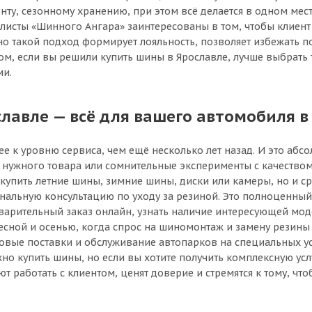
, сезонному хранению, при этом всё делается в одном месте
исты «Шинного Ангара» заинтересованы в том, чтобы клиент 
о такой подход формирует лояльность, позволяет избежать п
м, если вы решили купить шины в Ярославле, лучше выбрать т
ии.
авле — всё для вашего автомобиля в
е к уровню сервиса, чем ещё несколько лет назад. И это аб
к нужного товара или сомнительные эксперименты с качест
 купить летние шины, зимние шины, диски или камеры, но и ср
ональную консультацию по уходу за резиной. Это полноценны
дварительный заказ онлайн, узнать наличие интересующей мо
весной и осенью, когда спрос на шиномонтаж и замену резины
овые поставки и обслуживание автопарков на специальных ус
но купить шины, но если вы хотите получить комплексную усл
 работать с клиентом, ценят доверие и стремятся к тому, чт