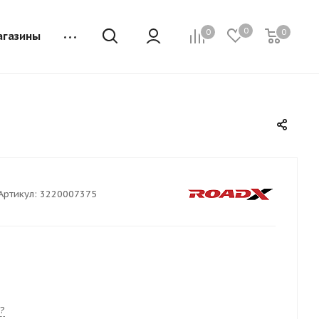
0
0
0
агазины
Артикул:
3220007375
?