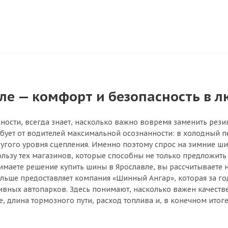
е — комфорт и безопасность в л
ности, всегда знает, насколько важно вовремя заменить рези
ебует от водителей максимальной осознанности: в холодный п
другого уровня сцепления. Именно поэтому спрос на зимние ш
ьзу тех магазинов, которые способны не только предложить 
имаете решение купить шины в Ярославле, вы рассчитываете н
 больше предоставляет компания «Шинный Ангар», которая за 
тивных автопарков. Здесь понимают, насколько важен качеств
, длина тормозного пути, расход топлива и, в конечном итоге