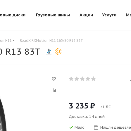
зовые диски
Грузовые шины
Акции
Услуги
М
on H11
-
RoadX RXMotion H11 165/80 R13 83T
0 R13 83T
3 235
₽
с НДС
Доставка: 14 дней
Мало
Нашли дешевле