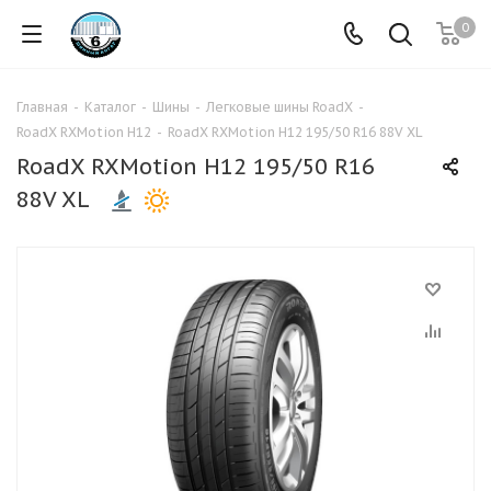
0
Главная
-
Каталог
-
Шины
-
Легковые шины RoadX
-
RoadX RXMotion H12
-
RoadX RXMotion H12 195/50 R16 88V XL
RoadX RXMotion H12 195/50 R16
88V XL