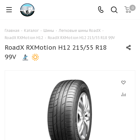
0
Главная
-
Каталог
-
Шины
-
Легковые шины RoadX
-
RoadX RXMotion H12
-
RoadX RXMotion H12 215/55 R18 99V
RoadX RXMotion H12 215/55 R18
99V