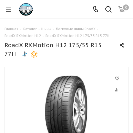
0
Главная
-
Каталог
-
Шины
-
Легковые шины RoadX
-
RoadX RXMotion H12
-
RoadX RXMotion H12 175/55 R15 77H
RoadX RXMotion H12 175/55 R15
77H