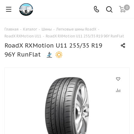
0
Главная
-
Каталог
-
Шины
-
Легковые шины RoadX
-
RoadX RXMotion U11
-
RoadX RXMotion U11 255/35 R19 96Y RunFlat
RoadX RXMotion U11 255/35 R19
96Y RunFlat