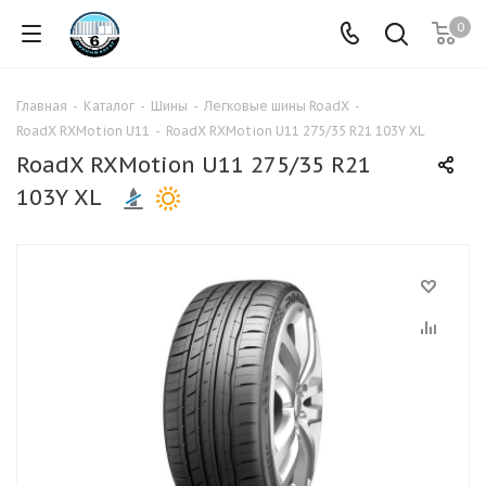
0
Главная
-
Каталог
-
Шины
-
Легковые шины RoadX
-
RoadX RXMotion U11
-
RoadX RXMotion U11 275/35 R21 103Y XL
RoadX RXMotion U11 275/35 R21
103Y XL