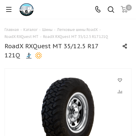
0
Главная
-
Каталог
-
Шины
-
Легковые шины RoadX
-
RoadX RXQuest MT
-
RoadX RXQuest MT 35/12.5 R17 121Q
RoadX RXQuest MT 35/12.5 R17
121Q