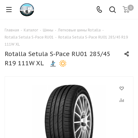
0
Главная
-
Каталог
-
Шины
-
Легковые шины Rotalla
-
Rotalla Setula S-Pace RU01
-
Rotalla Setula S-Pace RU01 285/45 R19
111W XL
Rotalla Setula S-Pace RU01 285/45
R19 111W XL